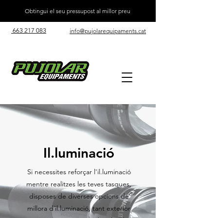
Obtingui el seu pressupost al millor preu
663 217 083
info@pujolarequipaments.cat
Il.luminació
Si necessites reforçar l'il.luminació
mentre realitzes les teves tasques,
disposes de diverses opcions de
millora d´il.luminació, tant exterior