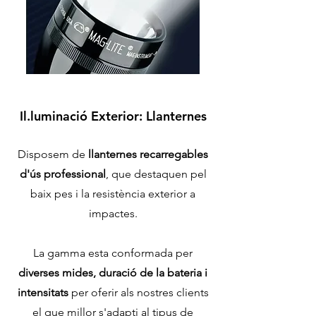
Il.luminació Exterior:
Llanternes
Dispose
m de
llanterne
s recarregables
d'ús profes
sio
nal
, que destaquen pel
baix pes i la resistència exterior a
impactes.
La ga
mma esta conformada per
diverses mides, duració de la ba
teria i
intensitats
per oferir als nostres clients
el que millor s'adapti al tipus de