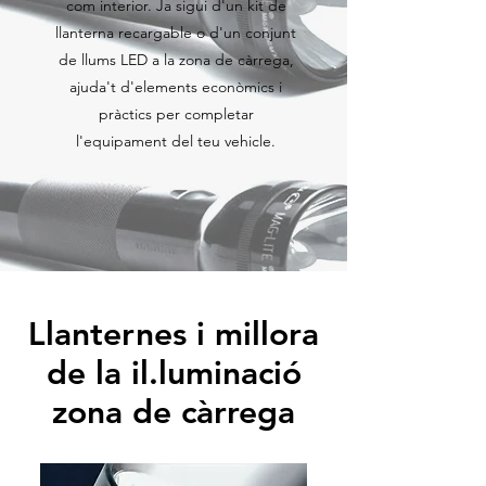
com interior. Ja sigui d'un kit de
llanterna recargable o d'un conjunt
de llums LED a la zona de càrrega,
ajuda't d'elements econòmics i
pràctics per completar
l'equipament del teu vehicle.
Llanternes i millora
de la il.luminació
zona de càrrega